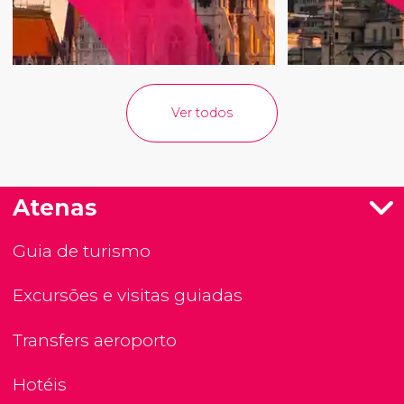
Ver todos
Atenas
Guia de turismo
Excursões e visitas guiadas
Transfers aeroporto
Hotéis