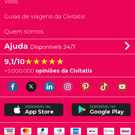
Voos
Guias de viagens da Civitatis
Quem somos
Ajuda
Disponíveis 24/7
★★★★★
★★★★★
9,1/10
+
5.000.000
opiniões da Civitatis
DISPONÍVEL NA
DISPONÍVEL NO
App Store
Google Play