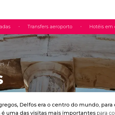
iadas
Transfers aeroporto
Hotéis em 
es
s
 gregos, Delfos era o centro do mundo
,
para 
s é uma das visitas mais importantes
para co