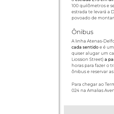
100 quilômetros e s
estrada te levará a
povoado de monta
Ônibus
A linha Atenas-Del
cada sentido
e é uma
quiser alugar um ca
Liossion Street)
a par
horas para fazer o t
ônibus e reservar a
Para chegar ao Term
024 na Amalias Aven