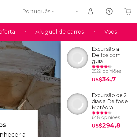
Português
oferta
Aluguel de carros
Voos
O seu carrinho está vazio
Excursão a
Delfos com
guia
2529 opiniões
34,7
US$
Excursão de 2
dias a Delfos e
Metéora
648 opiniões
os
294,8
US$
nhecer a