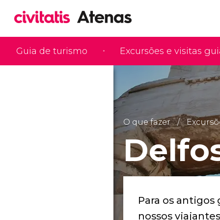
Guia de turismo
Excursões e visitas gu
O que fazer
Excursõ
Delfo
Para os antigos
nossos viajante