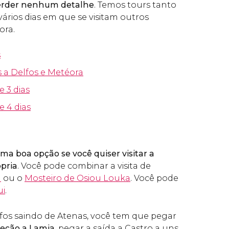
perder nenhum detalhe
. Temos tours tanto
ários dias em que se visitam outros
ora.
s
s a Delfos e Metéora
e 3 dias
e 4 dias
ma boa opção se você quiser visitar a
ópria
. Você pode combinar a visita de
a
ou o
Mosteiro de Osiou Louka
. Você pode
ui
.
fos saindo de Atenas, você tem que pegar
reção a Lamia
, pegar a saída a Castro a uns