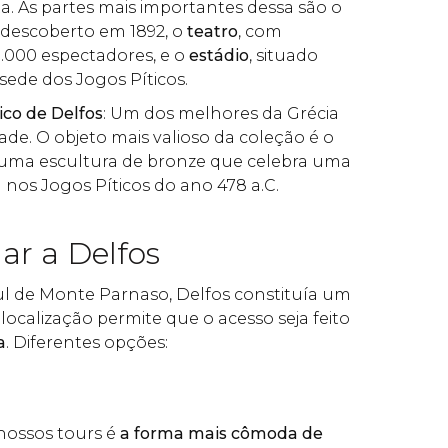
ta. As partes mais importantes dessa são o
, descoberto em 1892, o
teatro
, com
.000 espectadores, e o
estádio
, situado
 sede dos Jogos Píticos.
co de Delfos
: Um dos melhores da Grécia
ade. O objeto mais valioso da coleção é o
 uma escultura de bronze que celebra uma
a nos Jogos Píticos do ano 478 a.C.
r a Delfos
sul de Monte Parnaso, Delfos constituía um
a localização permite que o acesso seja feito
a
. Diferentes opções:
nossos tours é
a forma mais cômoda de