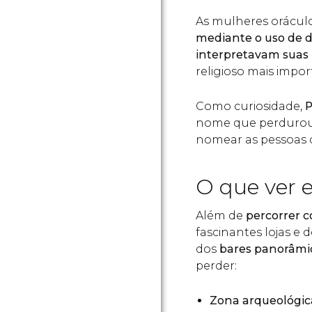
As mulheres orácul
mediante o uso de d
interpretavam suas 
religioso mais impo
Como curiosidade,
P
nome que perdurou 
nomear as pessoas 
O que ver 
Além de
percorrer 
fascinantes lojas e 
dos
bares panorâmi
perder:
Zona arqueológic