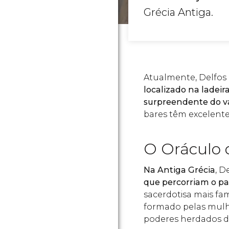
Grécia Antiga.
Atualmente, Delfo
localizado na ladei
surpreendente do v
bares têm excelente
O Oráculo 
Na Antiga Grécia
, D
que percorriam o pa
sacerdotisa mais fa
formado pelas mulh
poderes herdados d