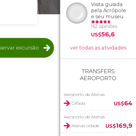
Visita guiada
pela Acrópole
e seu museu
162 opiniões
56,6
US$
servar excursão
ver todas as atividades
TRANSFERS
AEROPORTO
Aeroporto de Atenas
64
Glifada
US$
Aeroporto de Atenas
169,9
Atenas cidade
US$