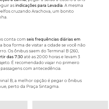
eguir
as
indicações para Levadia
. A mesma
 Delfos cruzando Arachova, um bonito
nha.
fos conta com
seis frequências diárias em
 boa forma de visitar a cidade se você não
rro. Os ônibus saem do Terminal B (260,
tir das 7:30
até as 20:00 horas e levam 3
rajeto. É recomendado viajar no primeiro
s passagens com antecedência.
inal B, a melhor opção é pegar o ônibus
ue, perto da Praça Sintagma.