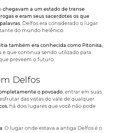
o
chegavam a um estado de transe
rogas e eram seus sacerdotes os que
palavras
. Delfos era considerado o lugar
rtante do mundo helênico.
itia também era conhecida como Pitonisa
,
e que continua sendo utilizado para
que preveem o futuro.
em Delfos
completamente o povoado
, entrar em suas
desfrutar das vistas do vale de qualquer
cos
, há dois lugares que você não pode
a
: O lugar onde estava a antiga Delfos é o