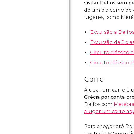
visitar Delfos sem 
de um dia como de v
lugares, como Meté
Excursão a Delfo
Excursão de 2 dia
Circuito clássico d
Circuito clássico d
Carro
Alugar um carro é
u
Grécia por conta pr
Delfos com
Metéor
alugar um carro aq
Para chegar até Del
a
estrada E75 em di