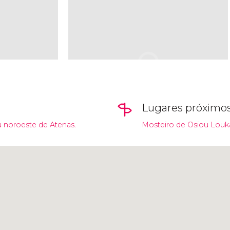
Lugares próximo
a noroeste de Atenas.
Mosteiro de Osiou Louk
Clique para usar o mapa