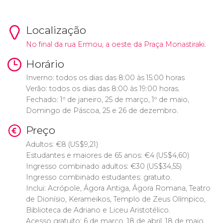
Localização
No final da rua Ermou, a oeste da Praça Monastiraki.
Horário
Inverno: todos os dias das 8:00 às 15:00 horas
Verão: todos os dias das 8:00 às 19:00 horas.
Fechado: 1º de janeiro, 25 de março, 1º de maio,
Domingo de Páscoa, 25 e 26 de dezembro.
Preço
Adultos:
€
8 (
US$
9,21)
Estudantes e maiores de 65 anos:
€
4 (
US$
4,60)
Ingresso combinado adultos:
€
30 (
US$
34,55)
Ingresso combinado estudantes: gratuito.
Inclui: Acrópole, Ágora Antiga, Ágora Romana, Teatro
de Dionísio, Kerameikos, Templo de Zeus Olímpico,
Biblioteca de Adriano e Liceu Aristotélico.
Acesso gratuito: 6 de março, 18 de abril, 18 de maio,