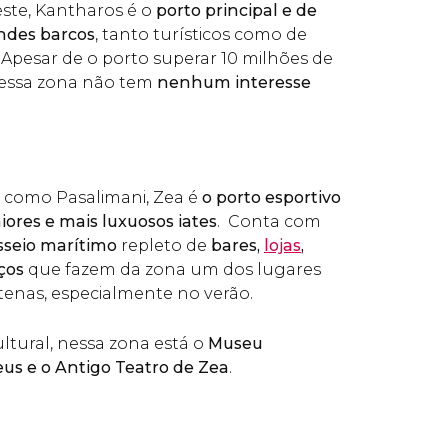
ste, Kantharos é o
porto principal e de
ndes barcos
, tanto turísticos como de
 Apesar de o porto superar 10 milhões de
 essa zona não tem
nenhum interesse
como Pasalimani, Zea é
o porto esportivo
ores e mais luxuosos iates
. Conta com
sseio marítimo
repleto de
bares,
lojas
,
ços
que fazem da zona um dos lugares
enas, especialmente no verão.
ltural, nessa zona está o
Museu
eus e o Antigo Teatro de Zea
.