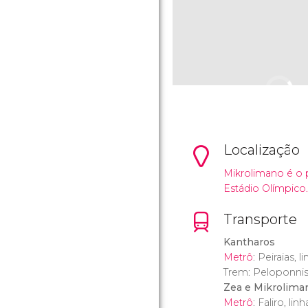
Localização
Mikrolimano é o p
Estádio Olímpico.
Transporte
Kantharos
Metrô
: Peiraias, l
Trem: Peloponnis
Zea e Mikrolima
Metrô
: Faliro, linh