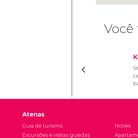
Você 
K
S
c
b
m
l
Atenas
Guia de turismo
Hotéis
Excursões e visitas guiadas
Apartam