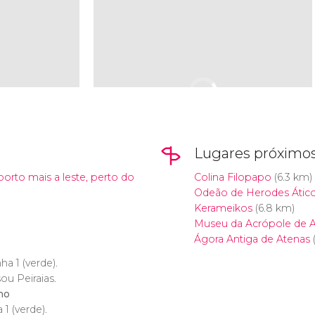
Lugares próximo
orto mais a leste, perto do
Colina Filopapo
(6.3 km)
Odeão de Herodes Átic
Kerameikos
(6.8 km)
Museu da Acrópole de 
Ágora Antiga de Atenas
(
inha 1 (verde).
ou Peiraias.
no
a 1 (verde).