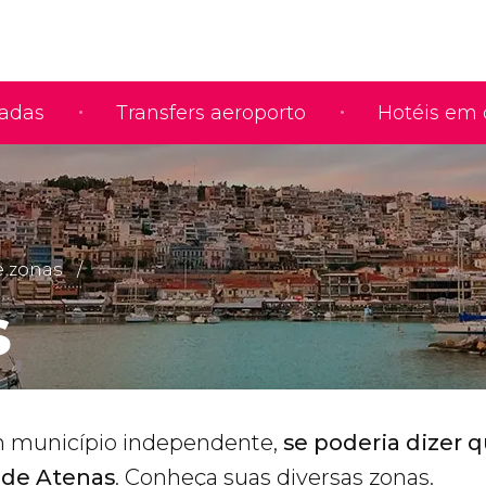
iadas
Transfers aeroporto
Hotéis em 
e zonas
s
m município independente,
se poderia dizer 
o de Atenas
. Conheça suas diversas zonas.