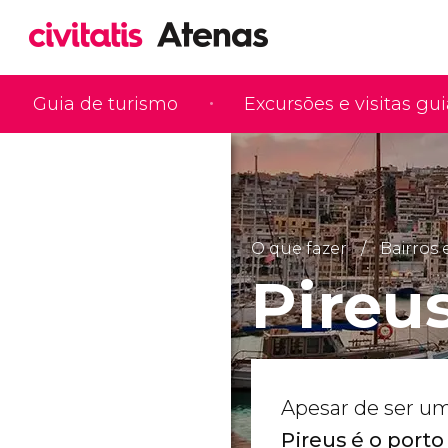
Guia de turismo
Excursões e visitas gu
O que fazer
Bairros 
Pireu
Apesar de ser u
Pireus é o port