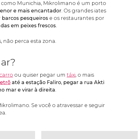
como Munichia, Mikrolimano é um porto
menor e mais encantador
. Os grandes iates
r
barcos pesqueiros
e os restaurantes por
adas em peixes frescos
.
s, não perca esta zona.
ar?
carro
ou quiser pegar um
táxi
, o mais
etrô
até a estação Faliro, pegar a rua Akti
o mar e virar à direita
.
ikrolimano. Se você o atravessar e seguir
ea.