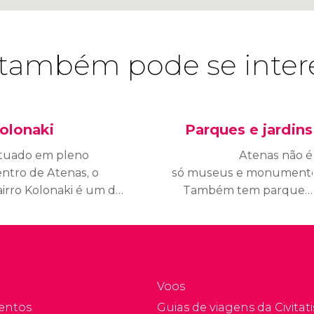
também pode se inter
olonaki
Parques e jardins
ituado em pleno
Atenas não é
entro de Atenas, o
só museus e monumento
airro Kolonaki é um dos
Também tem parques,
ais elegantes e
jardins e zonas verdes
uxuosos da cidade.
em que vale a pena
descansar. As duas
colinas mais próximas,
Licabeto e Filopapo, são
Voos
os melhores lugares
entos
Guias de viagens da Civitati
para ver Atenas do alto.