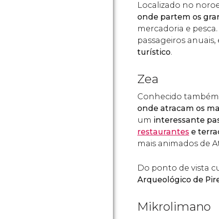
Localizado no noroe
onde partem os gra
mercadoria e pesca.
passageiros anuais,
turístico
.
Zea
Conhecido também 
onde atracam os mai
um
interessante pa
restaurantes
e terra
mais animados de At
Do ponto de vista cu
Arqueológico de Pir
Mikrolimano