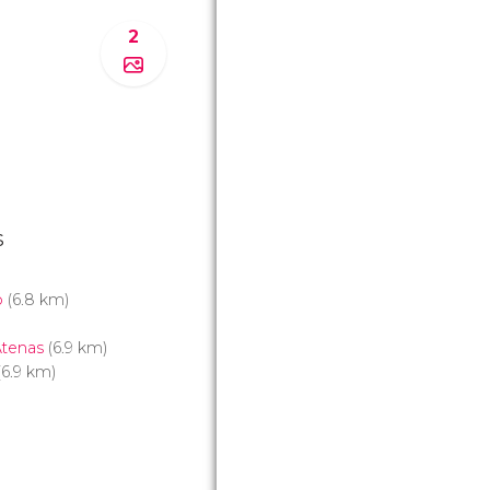
2
s
o
(6.8 km)
Atenas
(6.9 km)
6.9 km)