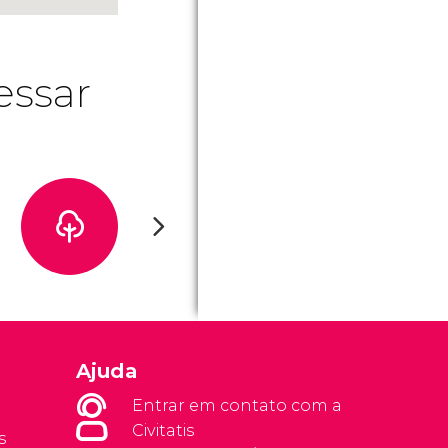
essar
s.
Ajuda
Entrar em contato com a
Civitatis
s