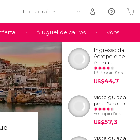
Português
oferta
Aluguel de carros
Voos
O seu carrinho está vazio
Ingresso da
Acrópole de
Atenas
1813 opiniões
44,7
US$
Visita guiada
pela Acrópole
501 opiniões
57,3
US$
que
Visita guiada