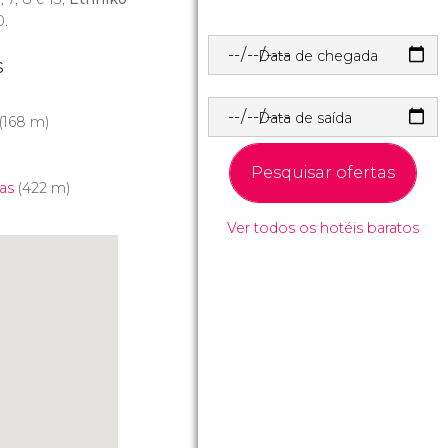
0.
Data de chegada
s
Data de saída
(168 m)
Pesquisar ofertas
as
(422 m)
Ver todos os hotéis baratos