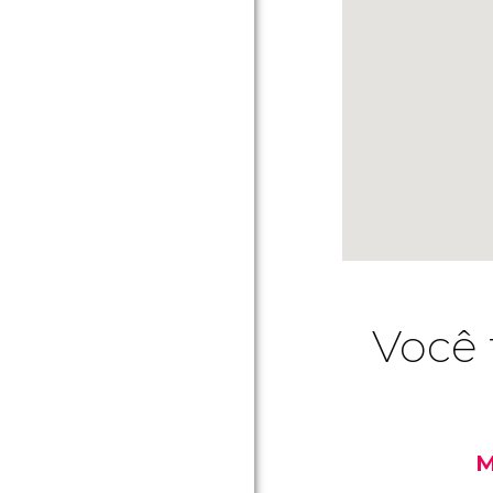
Você 
M