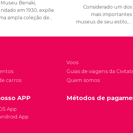
 Museu Benaki,
Considerado um dos
undado em 1930, expõe
mais importantes
ma ampla coleção de
museus de seu estilo, o
bjetos relacionados ao
Museu Numismático de
undo grego que deixa
Atenas tem mais de
lara sua evolução
500.000 objetos em sua
esde a Antiguidade até
coleção.
 atualidade
Voos
entos
Guias de viagens da Civitati
de carros
Quem somos
nosso APP
Métodos de pagame
iOS App
Android App