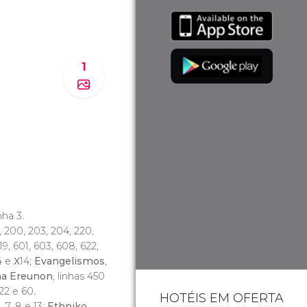
1
inha 3.
4, 200, 203, 204, 220,
19, 601, 603, 608, 622,
14 e Χ14;
Evangelismos
,
ma Ereunon
, linhas 450
 22 e 60.
HOTÉIS EM OFERTA
, 7, 8 e 13;
Ethniko