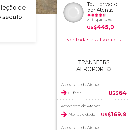
Tour privado
leção de
por Atenas
 século
213 opiniões
445,0
US$
ver todas as atividades
TRANSFERS
AEROPORTO
Aeroporto de Atenas
64
Glifada
US$
Aeroporto de Atenas
169,9
Atenas cidade
US$
Aeroporto de Atenas