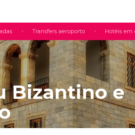
iadas
Transfers aeroporto
Hotéis em 
 Bizantino e
ão