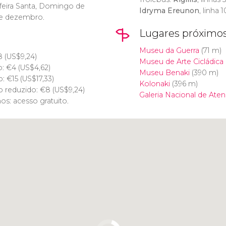
-feira Santa, Domingo de
Idryma Ereunon
, linha 1
de dezembro.
Lugares próximo
Museu da Guerra
(71 m)
8 (
US$
9,24)
Museu de Arte Cicládica
o:
€
4 (
US$
4,62)
Museu Benaki
(390 m)
o:
€
15 (
US$
17,33)
Kolonaki
(396 m)
o reduzido:
€
8 (
US$
9,24)
Galeria Nacional de Aten
s: acesso gratuito.
Clique para usar o mapa