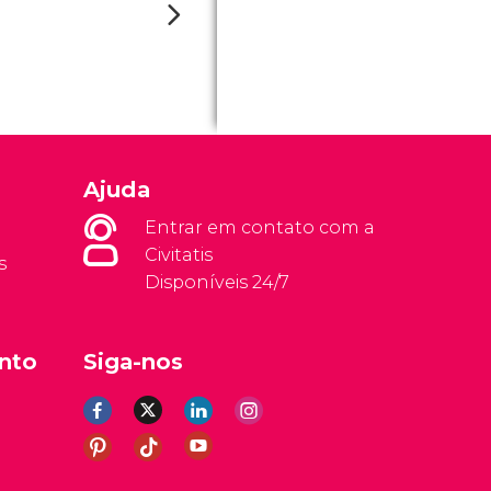
Ajuda
Entrar em contato com a
Civitatis
s
Disponíveis 24/7
nto
Siga-nos