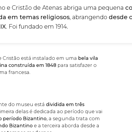
no e Cristão de Atenas abriga uma pequena
co
ada em temas religiosos
, abrangendo
desde o
XIX
. Foi fundado em 1914.
 Cristão está instalado em uma
bela vila
tina construída em 1848
para satisfazer o
ma francesa.
nte do museu está
dividida em três
primeira delas é dedicada ao período que vai
o período Bizantino
, a segunda trata com
do Bizantino
e a terceira aborda desde a