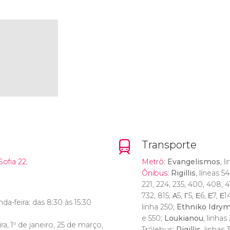
Transporte
Sofia 22.
Metrô
:
Evangelismos
, l
Ônibus
:
Rigillis
, líneas 5
221, 224, 235, 400, 408, 4
732, 815, Α5, Γ5, Ε6, Ε7, Ε
da-feira: das 8:30 às 15:30
linha 250;
Ethniko Idry
e 550;
Loukianou
, linhas
ra, 1º de janeiro, 25 de março,
Trólebus:
Rigillis
, linhas 3