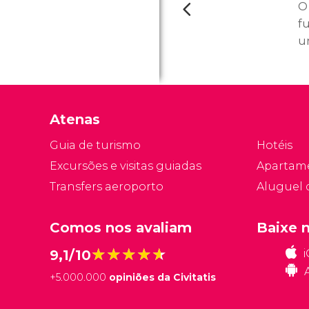
O
f
u
o
m
c
d
Atenas
a
Guia de turismo
Hotéis
Excursões e visitas guiadas
Apartam
Transfers aeroporto
Aluguel 
Comos nos avaliam
Baixe 
★★★★★
★★★★★
9,1/10
+
5.000.000
opiniões da Civitatis