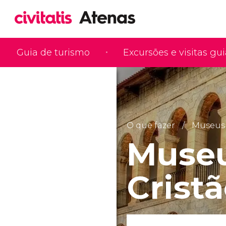
Guia de turismo
Excursões e visitas gu
O que fazer
Museus
Museu
Crist