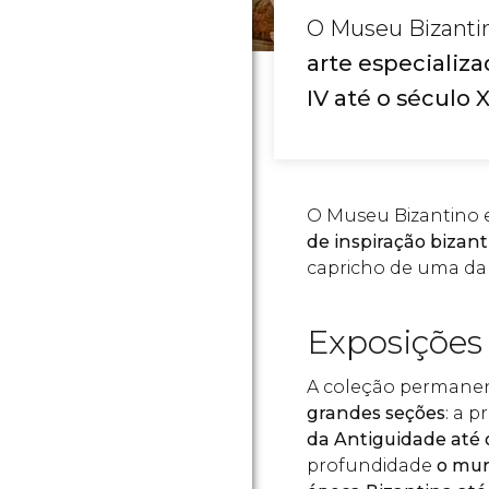
O Museu Bizanti
arte especializ
IV até o século 
O Museu Bizantino e
de inspiração bizan
capricho de uma da
Exposições
A coleção permane
grandes seções
: a 
da Antiguidade até 
profundidade
o mun