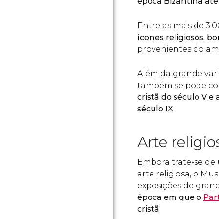
época Bizantina at
Entre as mais de 3.
ícones religiosos, b
provenientes do amp
Além da grande vari
também se pode co
cristã do século V e
século IX
.
Arte religi
Embora trate-se de 
arte religiosa, o Mu
exposições de grand
época em que o
Par
cristã
.