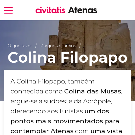
O que fazer
Parques e jardins
Colina Filopapo
A Colina Filopapo, também
conhecida como
Colina das Musas
,
ergue-se a sudoeste da Acrópole,
oferecendo aos turistas
um dos
pontos mais movimentados para
contemplar Atenas
com
uma vista