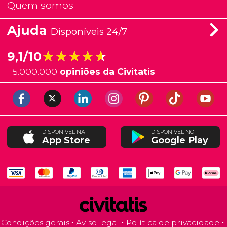
Quem somos
Ajuda
Disponíveis 24/7
★★★★★
★★★★★
9,1/10
+
5.000.000
opiniões da Civitatis
DISPONÍVEL NA
DISPONÍVEL NO
App Store
Google Play
Condições gerais
Aviso legal
Política de privacidade