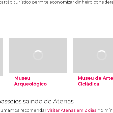
rtão turístico permite economizar dinheiro consider
Museu
Museu de Art
Arqueológico
Cicládica
O Museu Arqueológico de
Inaugurado em 1986
Atenas é o museu mais
Museu de Arte Ciclá
asseios saindo de Atenas
importante da Grécia em
abriga uma importa
sua temática. Contém
coleção de arte das 
costumamos recomendar
visitar Atenas em 2 dias
no mín
objetos procedentes
Cíclades com uma