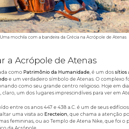
Uma mochila com a bandeira da Grécia na Acrópole de Atenas
ar a Acrópole de Atenas
gada como
Patrimônio da Humanidade
, é um dos
sítio
ndo
e um verdadeiro símbolo de Atenas. O complexo fo
ionando como seu grande centro religioso. Hoje em di
e, claro, um dos lugares imprescindíveis para ver em At
uído entre os anos 447 e 438 a.C. é um de seus edifíci
ltar uma visita ao
Erecteion
, que chama a atenção por
as femininas, ou ao Templo de Atena Nike, que foi o 
co da Acrópole.