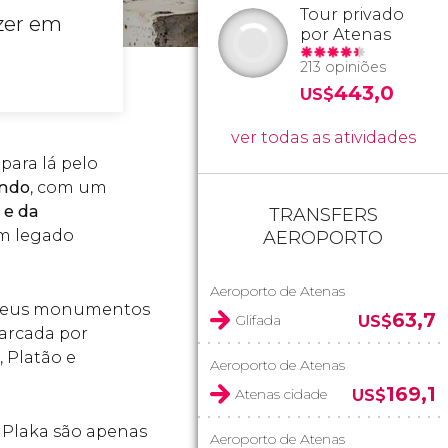
Tour privado
azer em
por Atenas
213 opiniões
443,0
US$
ver todas as atividades
para lá pelo
undo
, com um
 e da
TRANSFERS
um legado
AEROPORTO
Aeroporto de Atenas
os seus monumentos
63,7
Glifada
US$
marcada por
 Platão e
Aeroporto de Atenas
169,1
Atenas cidade
US$
e Plaka são apenas
Aeroporto de Atenas