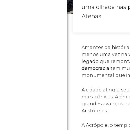
uma olhada nas
Atenas.
Amantes da história
menos uma vez na 
legado que remonta
democracia
tem mui
monumental que im
A cidade atingiu se
mais icônicos. Além 
grandes avanços na 
Aristóteles.
A Acrópole, o templ