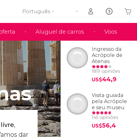
Português
oferta
Aluguel de carros
Voos
O seu carrinho está vazio
Ingresso da
Acrópole de
Atenas
1819 opiniões
44,9
US$
nas
Visita guiada
pela Acrópole
e seu museu
145 opiniões
livre
,
56,4
US$
 Vamos dar