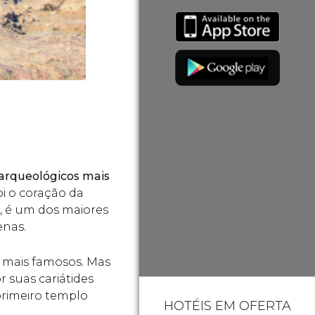
s arqueológicos mais
i o coração da
a, é um dos maiores
enas.
os mais famosos. Mas
 suas cariátides
primeiro templo
HOTÉIS EM OFERTA