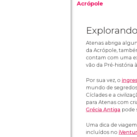
Acrópole
A Acrópole de Atenas é o
lugar mais importante de
toda Grécia. A Cidade Alta
Explorando
era a sede dos principais
lugares de culto da Antiga
Atenas abriga algu
Grécia.
da Acrópole, também
contam com uma ext
vão da Pré-história à
Por sua vez, o
ingre
mundo de segredos 
Cíclades e a civiliz
para Atenas com cr
Grécia Antiga
pode 
Uma dica de viagem:
incluídos no
iVentu