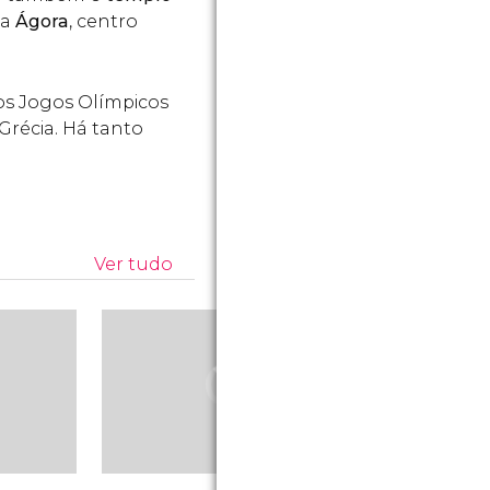
 a
Ágora
, centro
 os Jogos Olímpicos
Grécia. Há tanto
Ver tudo
Estádio