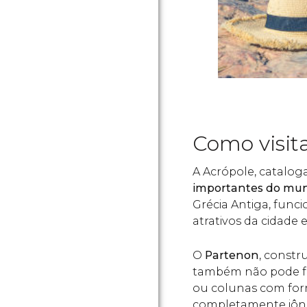
Como visit
A Acrópole, catalo
importantes do mu
Grécia Antiga, func
atrativos da cidade 
O
Partenon
, constr
também não pode fa
ou colunas com form
completamente jôni