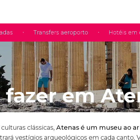
iadas
Transfers aeroporto
Hotéis em 
 fazer em Ate
culturas clássicas,
Atenas é um museu ao ar 
rará vestígios arqueológicos em cada canto.