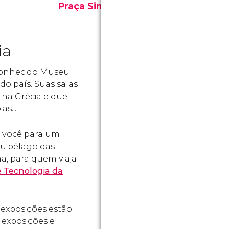
Praça Sintagma
Panaten
Atenas
Situada em pleno centro
Construíd
social,
de Atenas, a Praça
branco entr
 da
Sintagma não só é o
ia
o Estádio P
de. É
coração geográfico da
o lugar de 
dível.
cidade, também é parte
primeiros 
conhecido Museu
do coração dos
da nossa er
o país. Suas salas
atenienses.
na Grécia e que
as...
a você para um
quipélago das
ma, para quem viaja
 Tecnologia da
 exposições estão
 exposições e