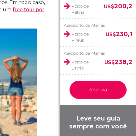
ros. Em todo caso,
200,2
Porto de
US$
de um
free tour por
Rafina
Aeroporto de Atenas
230,1
Porto de
US$
Pireus
Aeroporto de Atenas
238,2
Porto de
US$
Lavrio
Reservar
Leve seu guia
sempre com você