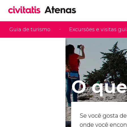
Guia de turismo
Excursões e visitas gu
O que
Se você gosta de 
onde você encont