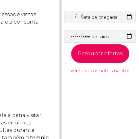
essos e visitas
Data de chegada
ia ou por conta
Data de saída
Pesquisar ofertas
Ver todos os hotéis baratos
 a pena visitar.
uas enormes
ultas durante
tar também o
templo