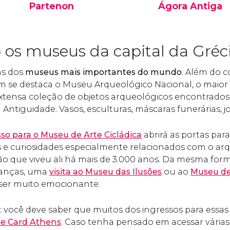
Partenon
Ágora Antiga
Situado no interior da
A Ágora Antiga de 
Acrópole de Atenas, o
era o centro da vida 
Partenon é o edifício mais
política e comercial
 os museus da capital da Gréc
importante da cidade e de
cidade na antiguida
toda Grécia. Descubra
uma visita imprescin
ns dos
museus mais importantes do mundo
. Além do 
tudo sobre ele.
 se destaca o Museu Arqueológico Nacional, o maior d
ensa coleção de objetos arqueológicos encontrados 
 Antiguidade. Vasos, esculturas, máscaras funerárias, joi
sso para o Museu de Arte Cicládica
abrirá as portas par
e curiosidades especialmente relacionados com o ar
ação que viveu ali há mais de 3.000 anos. Da mesma for
ianças, uma
visita ao Museu das Ilusões
ou ao
Museu de
ser muito emocionante.
 você deve saber que muitos dos ingressos para essas
re Card Athens
. Caso tenha pensado em acessar várias