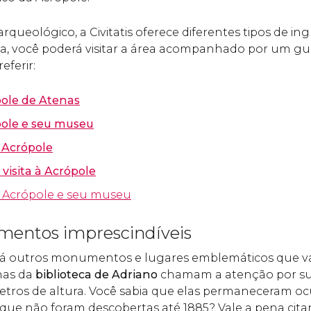
arqueológico, a Civitatis oferece diferentes tipos de ingr
a, você poderá visitar a área acompanhado por um gu
eferir:
pole de Atenas
pole e seu museu
a Acrópole
visita à Acrópole
+ Acrópole e seu museu
entos imprescindíveis
á outros monumentos e lugares emblemáticos que vale
nas da
biblioteca de Adriano
chamam a atenção por s
etros de altura. Você sabia que elas permaneceram oc
 que não foram descobertas até 1885? Vale a pena ci