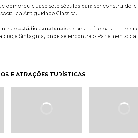
que demorou quase sete séculos para ser construído, e
 social da Antiguidade Clássica.
m ir ao
estádio Panatenaico
, construído para receber
r a praça Sintagma, onde se encontra o Parlamento da 
S E ATRAÇÕES TURÍSTICAS