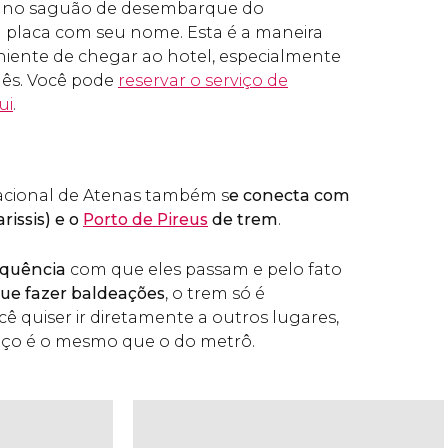
ê no saguão de desembarque do
placa com seu nome. Esta é a maneira
niente de chegar ao hotel, especialmente
glês. Você pode
reservar o serviço de
ui
.
acional de Atenas também s
e conecta com
rissis) e o
Porto de Pireus
de trem
.
equência
com que eles passam e pelo fato
que fazer baldeações
, o trem só é
 quiser ir diretamente a outros lugares,
reço é o mesmo que o do metrô.