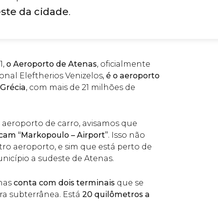
este da cidade
.
1,
o Aeroporto de Atenas
, oficialmente
onal Eleftherios Venizelos
, é o aeroporto
 Grécia
, com mais de 21 milhões de
o aeroporto de carro, avisamos que
cam “Markopoulo – Airport”
. Isso não
utro aeroporto, e sim que está perto de
icípio a sudeste de Atenas.
enas
conta com dois terminais
que se
a subterrânea. Está
20 quilômetros a