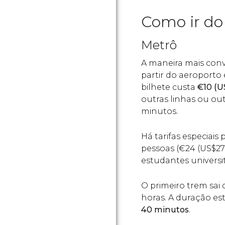
Como ir do
Metrô
A maneira mais conv
partir do aeroporto 
bilhete custa
€
10 (
U
outras linhas ou ou
minutos.
Há tarifas especiais
pessoas (
€
24 (
US$
27
estudantes universi
O primeiro trem sai 
horas. A duração es
40 minutos
.