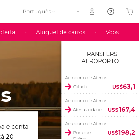
Português
oferta
Aluguel de carros
Voos
O seu carrinho está vazio
TRANSFERS
AEROPORTO
Aeroporto de Atenas
as
63,1
Glifada
US$
Aeroporto de Atenas
167,4
Atenas cidade
US$
Aeroporto de Atenas
a e conta
198,2
Porto de
US$
tá
20
Rafina