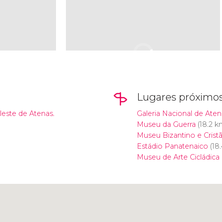
Lugares próximo
leste de Atenas.
Galeria Nacional de Aten
Museu da Guerra
(18.2 k
Museu Bizantino e Crist
Estádio Panatenaico
(18
Museu de Arte Cicládica
Clique para usar o mapa