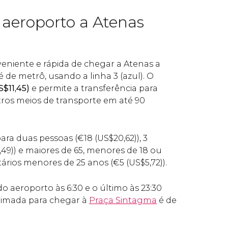
 aeroporto a Atenas
eniente e rápida de chegar a Atenas a
é de metrô, usando a linha 3 (azul). O
S$
11,45)
e permite a transferência para
tros meios de transporte em até 90
 para duas pessoas (
€
18 (
US$
20,62)), 3
,49)) e maiores de 65, menores de 18 ou
tários menores de 25 anos (
€
5 (
US$
5,72)).
do aeroporto às 6:30 e o último às 23:30
timada para chegar à
Praça Sintagma
é de