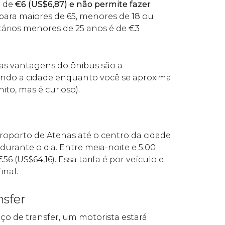
 de
€
6 (
US$
6,87)​ e não permite fazer
 para maiores de 65, menores de 18 ou
tários menores de 25 anos é de
€
3
as vantagens do ônibus são a
 vendo a cidade enquanto você se aproxima
ito, mas é curioso).
Aeroporto de Atenas até o centro da cidade
 durante o dia. Entre meia-noite e 5:00
€
56 (
US$
64,16). Essa tarifa é por veículo e
inal.
nsfer
iço de transfer, um motorista estará