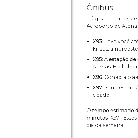
Ônibus
Há quatro linhas de
Aeroporto de Atenas
X93:
Leva você at
Kifisos, a noroest
X95
: A
estação de
Atenas. É a linha 
X96
: Conecta o 
X97
: Seu destino 
cidade.
O
tempo estimado de
minutos
(X97). Esse
dia da semana.