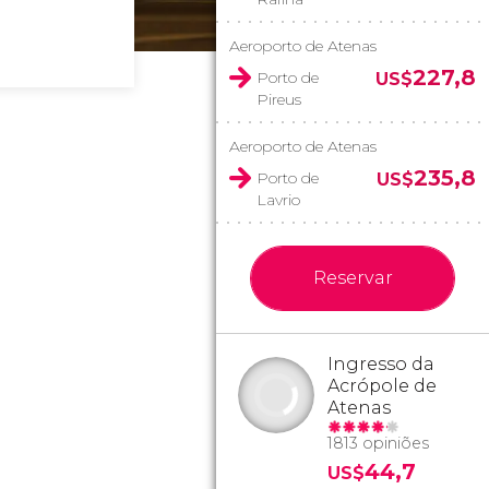
Aeroporto de Atenas
227,8
Porto de
US$
Pireus
Aeroporto de Atenas
235,8
Porto de
US$
Lavrio
Reservar
Ingresso da
Acrópole de
Atenas
1813 opiniões
44,7
US$