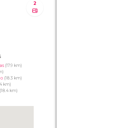
2
s
as
(17.9 km)
m)
ão
(18.3 km)
.4 km)
(18.4 km)