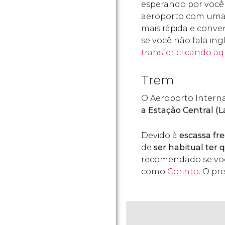
esperando por voc
aeroporto com uma 
mais rápida e conve
se você não fala in
transfer clicando aq
Trem
O Aeroporto Intern
a Estação Central (La
Devido à
escassa fr
de
ser habitual ter 
recomendado se você
como
Corinto
. O p