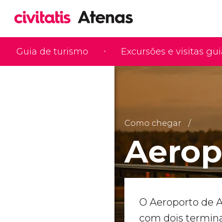
Guia de turismo
Excursões e visitas gu
Como chegar
Aerop
O Aeroporto de 
com dois termina