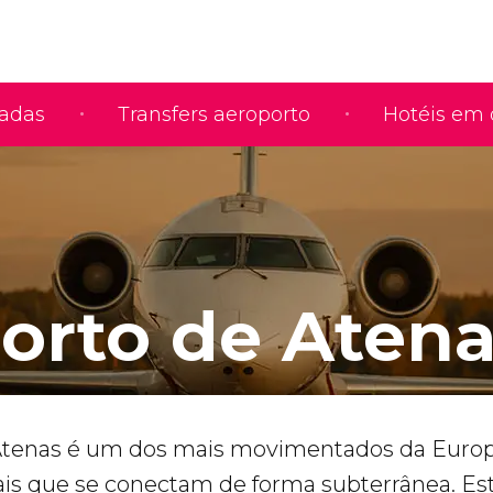
iadas
Transfers aeroporto
Hotéis em 
orto de Aten
Atenas é um dos mais movimentados da Europ
is que se conectam de forma subterrânea. Es