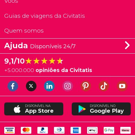
Voos
Guias de viagens da Civitatis
Quem somos
Ajuda
Disponíveis 24/7
★★★★★
★★★★★
9,1/10
+
5.000.000
opiniões da Civitatis
DISPONÍVEL NA
DISPONÍVEL NO
App Store
Google Play