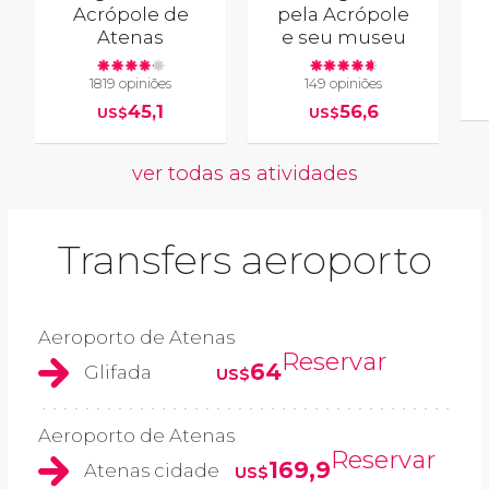
Acrópole de
pela Acrópole
Atenas
e seu museu
1819 opiniões
149 opiniões
45,1
56,6
US$
US$
ver todas as atividades
Transfers aeroporto
Aeroporto de Atenas
Reservar
64
Glifada
US$
Aeroporto de Atenas
Reservar
169,9
Atenas cidade
US$