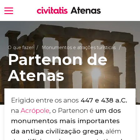
O que fazer
Monumentos e atrações turísticas
Partenon de
Atenas
Erigido entre os anos
447 e 438 a.C.
na
Acrópole
, o Partenon é
um dos
monumentos mais importantes
da antiga civilização grega
, além