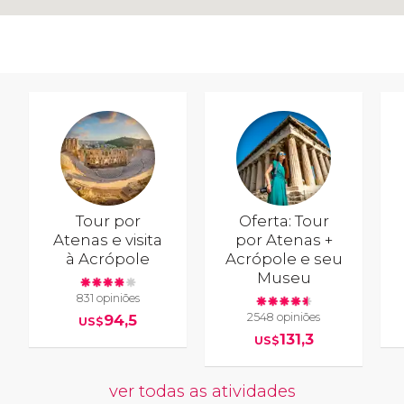
Tour por
Oferta: Tour
Atenas e visita
por Atenas +
à Acrópole
Acrópole e seu
Museu
831 opiniões
2548 opiniões
94,5
US$
131,3
US$
ver todas as atividades